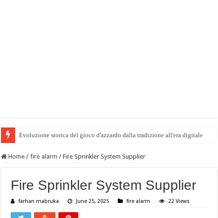
Evoluzione storica del gioco d'azzardo dalla tradizione all'era digitale
Cazeus vodnik za začetnike: kaj preveriti pred prvo igro
Home
/
fire alarm
/
Fire Sprinkler System Supplier
Fire Sprinkler System Supplier
farhan mabruka
June 25, 2025
fire alarm
22 Views