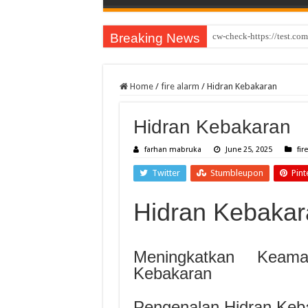
Breaking News
Evoluzione storica del gio
Home
/
fire alarm
/
Hidran Kebakaran
Hidran Kebakaran
farhan mabruka
June 25, 2025
fir
Twitter
Stumbleupon
Pint
Hidran Kebaka
Meningkatkan Keam
Kebakaran
Pengenalan Hidran Keb