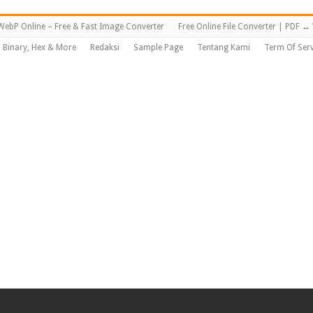
WebP Online – Free & Fast Image Converter
Free Online File Converter | PDF 
, Binary, Hex & More
Redaksi
Sample Page
Tentang Kami
Term Of Serv