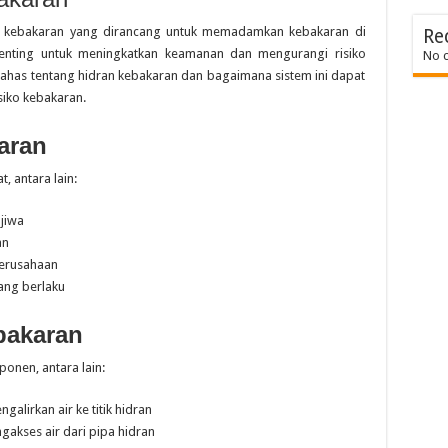
 kebakaran yang dirancang untuk memadamkan kebakaran di
Re
 penting untuk meningkatkan keamanan dan mengurangi risiko
No 
mbahas tentang hidran kebakaran dan bagaimana sistem ini dapat
iko kebakaran.
aran
 antara lain:
jiwa
an
perusahaan
ang berlaku
bakaran
onen, antara lain:
alirkan air ke titik hidran
ngakses air dari pipa hidran