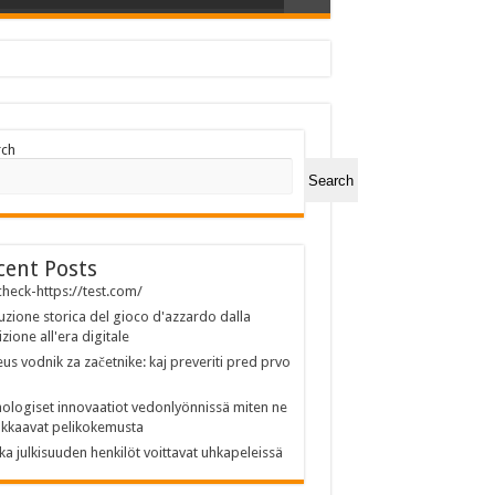
rch
Search
cent Posts
heck-https://test.com/
uzione storica del gioco d'azzardo dalla
izione all'era digitale
us vodnik za začetnike: kaj preveriti pred prvo
ologiset innovaatiot vedonlyönnissä miten ne
kkaavat pelikokemusta
ka julkisuuden henkilöt voittavat uhkapeleissä