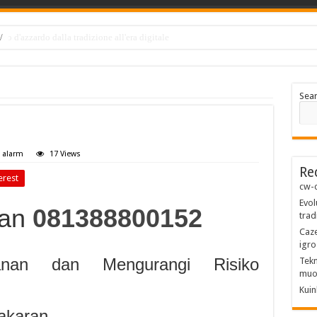
co d'azzardo dalla tradizione all'era digitale
Sea
e alarm
17 Views
Re
erest
cw-c
Evol
ran
081388800152
trad
Caze
igro
anan dan Mengurangi Risiko
Tekn
muo
Kuin
akaran