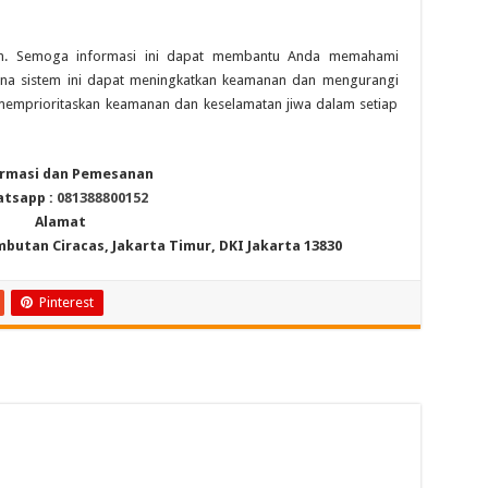
aran. Semoga informasi ini dapat membantu Anda memahami
ana sistem ini dapat meningkatkan keamanan dan mengurangi
u memprioritaskan keamanan dan keselamatan jiwa dalam setiap
rmasi dan Pemesanan
tsapp :
081388800152
Alamat
mbutan Ciracas, Jakarta Timur, DKI Jakarta 13830
Pinterest