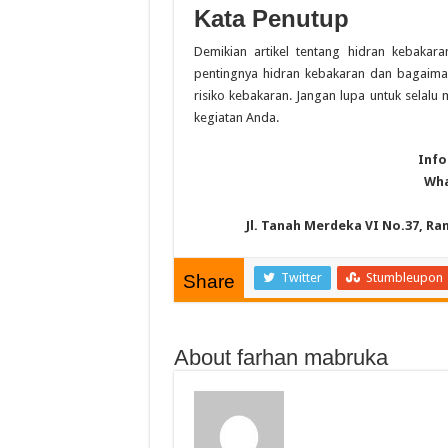
Kata Penutup
Demikian artikel tentang hidran kebak
pentingnya hidran kebakaran dan bagaim
risiko kebakaran. Jangan lupa untuk selal
kegiatan Anda.
Info
Wha
Jl. Tanah Merdeka VI No.37, Ra
Twitter
Stumbleupon
Share
About farhan mabruka