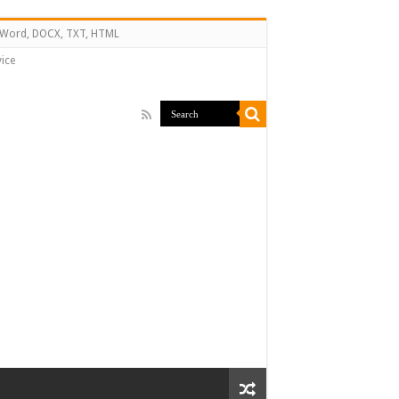
↔ Word, DOCX, TXT, HTML
ice