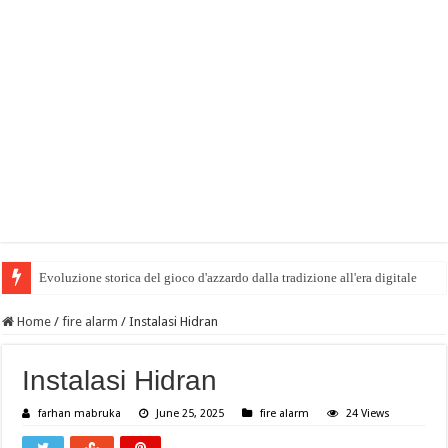
Evoluzione storica del gioco d'azzardo dalla tradizione all'era digitale
Home
/
fire alarm
/
Instalasi Hidran
Instalasi Hidran
farhan mabruka
June 25, 2025
fire alarm
24 Views