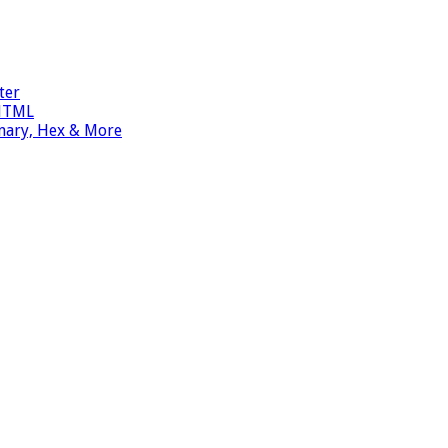
ter
 HTML
inary, Hex & More