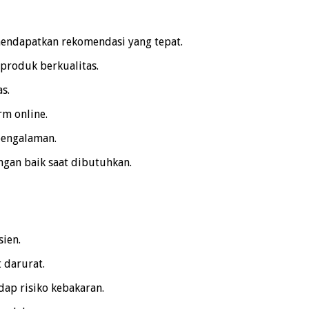
mendapatkan rekomendasi yang tepat.
produk berkualitas.
s.
rm online.
pengalaman.
gan baik saat dibutuhkan.
ien.
 darurat.
ap risiko kebakaran.