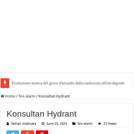
Evoluzione storica del gioco d'azzardo dalla tradizione all'era digitale
Home
/
fire alarm
/
Konsultan Hydrant
Konsultan Hydrant
farhan mabruka
June 25, 2025
fire alarm
25 Views