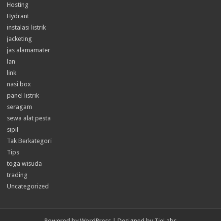
Hosting
Hydrant
instalasi listrik
jacketing
jas alamamater
lan
link
nasi box
panel listrik
seragam
sewa alat pesta
sipil
Tak Berkategori
Tips
toga wisuda
trading
Uncategorized
Powered by
WordPress
| Designed by
TieLabs