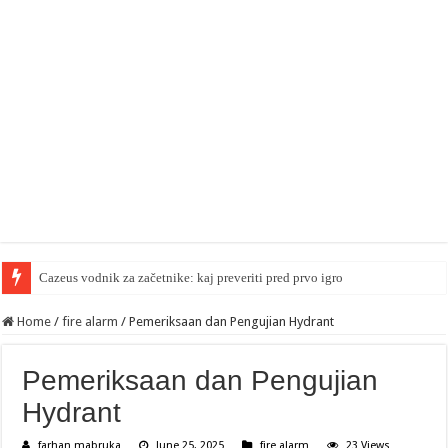
Cazeus vodnik za začetnike: kaj preveriti pred prvo igro
Home
/
fire alarm
/
Pemeriksaan dan Pengujian Hydrant
Pemeriksaan dan Pengujian
Hydrant
farhan mabruka
June 25, 2025
fire alarm
23 Views