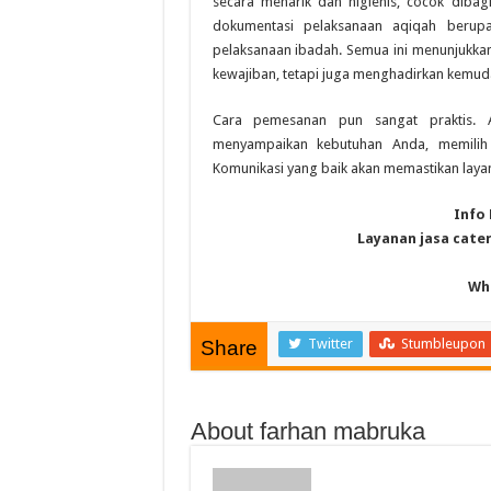
secara menarik dan higienis, cocok dibagi
dokumentasi pelaksanaan aqiqah berupa
pelaksanaan ibadah. Semua ini menunjukkan
kewajiban, tetapi juga menghadirkan kemud
Cara pemesanan pun sangat praktis. 
menyampaikan kebutuhan Anda, memilih 
Komunikasi yang baik akan memastikan layan
Info
Layanan jasa cate
Wh
Twitter
Stumbleupon
Share
About farhan mabruka