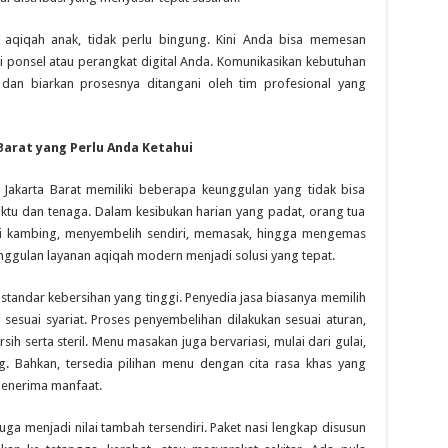
qiqah anak, tidak perlu bingung. Kini Anda bisa memesan
ui ponsel atau perangkat digital Anda. Komunikasikan kebutuhan
, dan biarkan prosesnya ditangani oleh tim profesional yang
Barat yang Perlu Anda Ketahui
Jakarta Barat memiliki beberapa keunggulan yang tidak bisa
waktu dan tenaga. Dalam kesibukan harian yang padat, orang tua
ri kambing, menyembelih sendiri, memasak, hingga mengemas
unggulan layanan aqiqah modern menjadi solusi yang tepat.
 standar kebersihan yang tinggi. Penyedia jasa biasanya memilih
sesuai syariat. Proses penyembelihan dilakukan sesuai aturan,
ih serta steril. Menu masakan juga bervariasi, mulai dari gulai,
. Bahkan, tersedia pilihan menu dengan cita rasa khas yang
penerima manfaat.
juga menjadi nilai tambah tersendiri. Paket nasi lengkap disusun