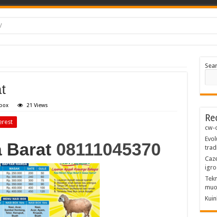
/
Sea
t
 box
21 Views
Re
erest
cw-c
Evol
a Barat
08111045370
trad
Caze
igro
Tekn
muo
Kuin