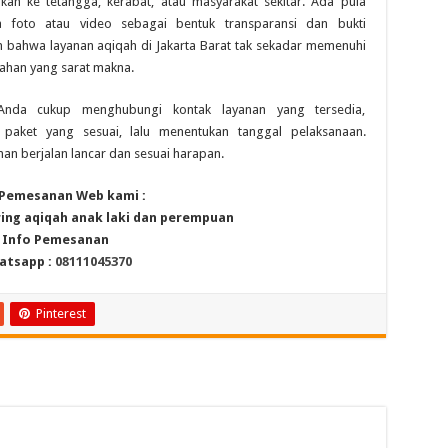
kan ke tetangga, kerabat, atau masyarakat sekitar. Ada pula
 foto atau video sebagai bentuk transparansi dan bukti
 bahwa layanan aqiqah di Jakarta Barat tak sekadar memenuhi
ahan yang sarat makna.
Anda cukup menghubungi kontak layanan yang tersedia,
paket yang sesuai, lalu menentukan tanggal pelaksanaan.
an berjalan lancar dan sesuai harapan.
 Pemesanan Web kami :
ring aqiqah anak laki dan perempuan
Info Pemesanan
atsapp :
08111045370
Pinterest