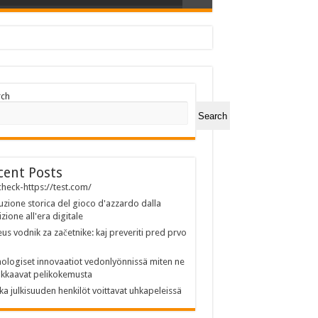
rch
Search
cent Posts
heck-https://test.com/
uzione storica del gioco d'azzardo dalla
izione all'era digitale
us vodnik za začetnike: kaj preveriti pred prvo
ologiset innovaatiot vedonlyönnissä miten ne
kkaavat pelikokemusta
ka julkisuuden henkilöt voittavat uhkapeleissä