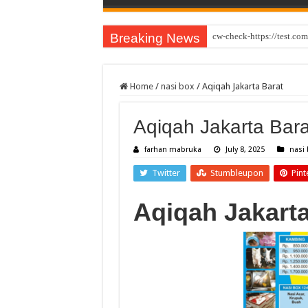
Breaking News
cw-check-https://test.com
Home
/
nasi box
/
Aqiqah Jakarta Barat
Aqiqah Jakarta Bara
farhan mabruka
July 8, 2025
nasi
Twitter
Stumbleupon
Pint
Aqiqah Jakart