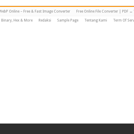
WebP Online – Free & Fast Image Converter
Free Online File Converter | PDF 
, Binary, Hex & More
Redaksi
Sample Page
Tentang Kami
Term Of Serv