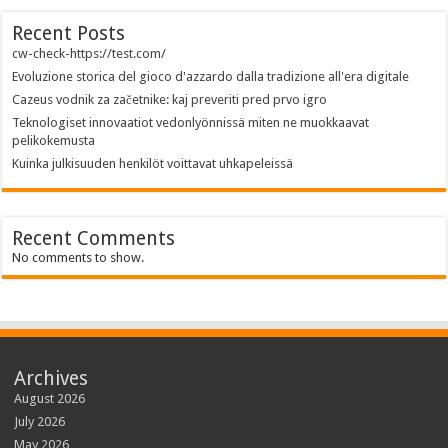
Recent Posts
cw-check-https://test.com/
Evoluzione storica del gioco d'azzardo dalla tradizione all'era digitale
Cazeus vodnik za začetnike: kaj preveriti pred prvo igro
Teknologiset innovaatiot vedonlyönnissä miten ne muokkaavat
pelikokemusta
Kuinka julkisuuden henkilöt voittavat uhkapeleissä
Recent Comments
No comments to show.
Archives
August 2026
July 2026
May 2026