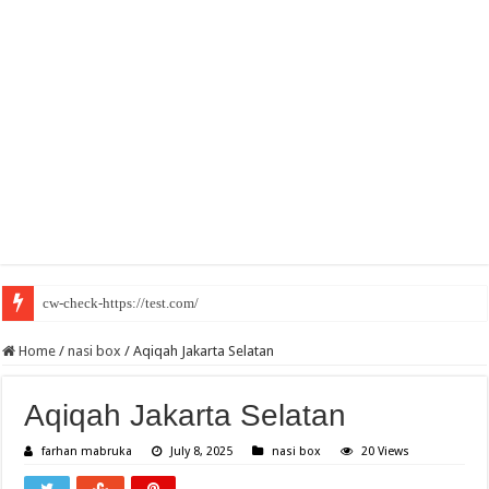
cw-check-https://test.com/
Home
/
nasi box
/
Aqiqah Jakarta Selatan
Aqiqah Jakarta Selatan
farhan mabruka
July 8, 2025
nasi box
20 Views