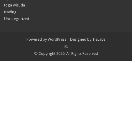
toga wisuda
trading
Uncategorized
Powered by
WordPress
| Designed by
TieLabs
© Copyright 2026, All Rights Reserved