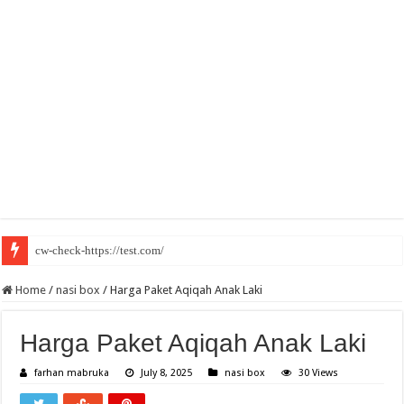
cw-check-https://test.com/
Home
/
nasi box
/
Harga Paket Aqiqah Anak Laki
Harga Paket Aqiqah Anak Laki
farhan mabruka
July 8, 2025
nasi box
30 Views