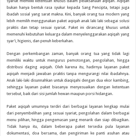
syariat memiliki ketentuan khusus dalam pelaksanaan aqiqah. Aqiqah
bukan hanya bentuk rasa syukur kepada Sang Pencipta, tetapi juga
ibadah sosial yang sarat makna. Kini, banyak orang tua modern yang
lebih memilih menggunakan paket aqiqah anak laki laki sebagai solusi
praktis dan tetap sesuai syariat. Paket ini dirancang khusus untuk
memenuhi kebutuhan keluarga dalam menyelenggarakan aqiqah yang
syar’i, higienis, dan penuh keberkahan.
Dengan perkembangan zaman, banyak orang tua yang tidak lagi
memiliki waktu untuk mengurus pemotongan, pengolahan, hingga
distribusi daging aqiqah. Oleh karena itu, hadirnya layanan paket
aqiqah menjadi jawaban praktis tanpa mengurangi nilai ibadahnya.
Anak laki-laki disunnahkan untuk diaqiqahi dengan dua ekor kambing,
sehingga layanan paket biasanya menyesuaikan dengan ketentuan
tersebut, baik dari sisi jumlah hewan maupun porsi hidangan.
Paket aqiqah umumnya terdiri dari berbagai layanan lengkap mulai
dari penyembelihan yang sesuai syariat, pengolahan dalam berbagai
menu pilihan, hingga pengemasan yang menarik dan siap dibagikan.
Tidak hanya itu, dalam beberapa paket tersedia pula layanan
dokumentasi, doa bersama, dan pengiriman ke panti asuhan atau