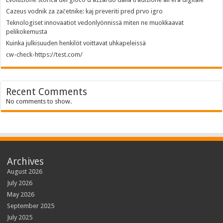
Cazeus vodnik za začetnike: kaj preveriti pred prvo igro
Teknologiset innovaatiot vedonlyönnissä miten ne muokkaavat
pelikokemusta
Kuinka julkisuuden henkilöt voittavat uhkapeleissä
cw-check-https://test.com/
Recent Comments
No comments to show.
Archives
August 2026
July 2026
May 2026
September 2025
July 2025