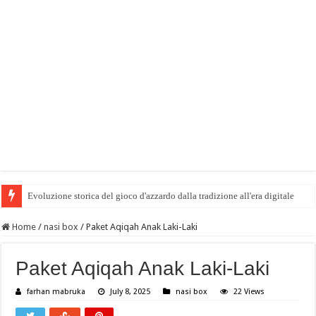
Evoluzione storica del gioco d'azzardo dalla tradizione all'era digitale
Home
/
nasi box
/
Paket Aqiqah Anak Laki-Laki
Paket Aqiqah Anak Laki-Laki
farhan mabruka
July 8, 2025
nasi box
22 Views