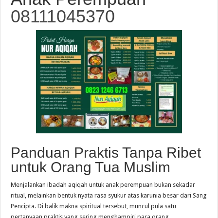
08111045370
Guide des Meilleurs Sites de Jeu en Ligne pour 2026: Top Casino
Panduan Praktis Tanpa Ribet
untuk Orang Tua Muslim
Menjalankan ibadah aqiqah untuk anak perempuan bukan sekadar
ritual, melainkan bentuk nyata rasa syukur atas karunia besar dari Sang
Pencipta. Di balik makna spiritual tersebut, muncul pula satu
pertanyaan praktis yang sering menghampiri para orang