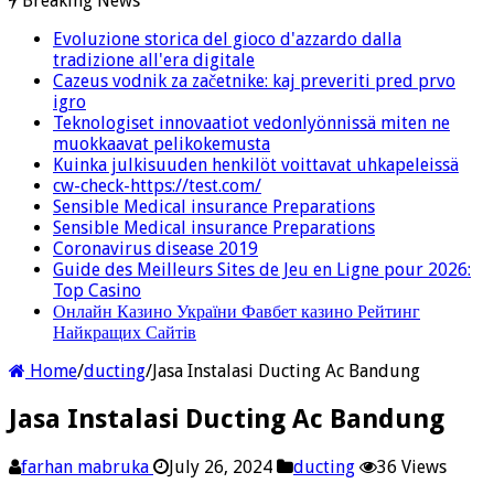
Breaking News
Evoluzione storica del gioco d'azzardo dalla
tradizione all'era digitale
Cazeus vodnik za začetnike: kaj preveriti pred prvo
igro
Teknologiset innovaatiot vedonlyönnissä miten ne
muokkaavat pelikokemusta
Kuinka julkisuuden henkilöt voittavat uhkapeleissä
cw-check-https://test.com/
Sensible Medical insurance Preparations
Sensible Medical insurance Preparations
Coronavirus disease 2019
Guide des Meilleurs Sites de Jeu en Ligne pour 2026:
Top Casino
Онлайн Казино України Фавбет казино Рейтинг
Найкращих Сайтів
Home
/
ducting
/
Jasa Instalasi Ducting Ac Bandung
Jasa Instalasi Ducting Ac Bandung
farhan mabruka
July 26, 2024
ducting
36 Views