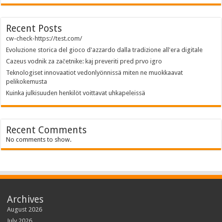
Recent Posts
cw-check-https://test.com/
Evoluzione storica del gioco d'azzardo dalla tradizione all'era digitale
Cazeus vodnik za začetnike: kaj preveriti pred prvo igro
Teknologiset innovaatiot vedonlyönnissä miten ne muokkaavat
pelikokemusta
Kuinka julkisuuden henkilöt voittavat uhkapeleissä
Recent Comments
No comments to show.
Archives
August 2026
July 2026