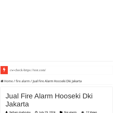
cw-check-https://test.com/
Home
/
fire alarm
/
Jual Fire Alarm Hooseki Dki Jakarta
Jual Fire Alarm Hooseki Dki
Jakarta
farhan mabruka
July 29, 2024
fire alarm
13 Views