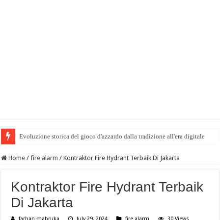
Evoluzione storica del gioco d'azzardo dalla tradizione all'era digitale
Home
/
fire alarm
/
Kontraktor Fire Hydrant Terbaik Di Jakarta
Kontraktor Fire Hydrant Terbaik
Di Jakarta
farhan mabruka
July 29, 2024
fire alarm
30 Views