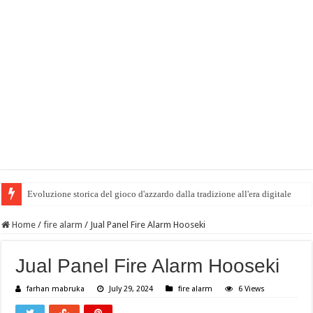
Evoluzione storica del gioco d'azzardo dalla tradizione all'era digitale
Home
/
fire alarm
/
Jual Panel Fire Alarm Hooseki
Jual Panel Fire Alarm Hooseki
farhan mabruka
July 29, 2024
fire alarm
6 Views