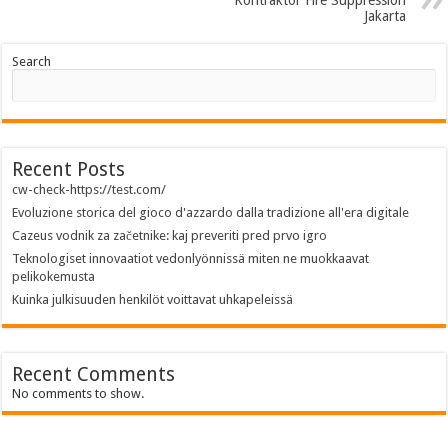
Kontraktor Fire Suppression
Jakarta
Search
Recent Posts
cw-check-https://test.com/
Evoluzione storica del gioco d'azzardo dalla tradizione all'era digitale
Cazeus vodnik za začetnike: kaj preveriti pred prvo igro
Teknologiset innovaatiot vedonlyönnissä miten ne muokkaavat
pelikokemusta
Kuinka julkisuuden henkilöt voittavat uhkapeleissä
Recent Comments
No comments to show.