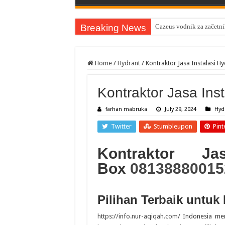
Breaking News
Cazeus vodnik za začetnik
Home
/
Hydrant
/
Kontraktor Jasa Instalasi H
Kontraktor Jasa Ins
farhan mabruka
July 29, 2024
Hyd
Twitter
Stumbleupon
Pint
Kontraktor Ja
Box
08138880015
Pilihan Terbaik untu
https://info.nur-aqiqah.com/
Indonesia mer