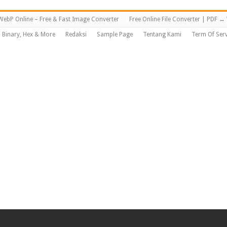
WebP Online – Free & Fast Image Converter
Free Online File Converter | PDF 
, Binary, Hex & More
Redaksi
Sample Page
Tentang Kami
Term Of Serv