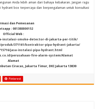
 bangunan Anda lebih aman dari bahaya kebakaran. Jangan ragu
si hydrant box terpercaya dan berpengalaman untuk konsultasi
rmasi dan Pemesanan
tsapp :
081388800152
Official Web :
a-instalasi-smoke-detector-di-jakarta-per-titik/
/produk/371161/kontraktor-pipa-hydrant-jakarta/
15716/jasa-instalasi-pipa-hydrant.html
s.co.id/perusahaan-fire-alarm-system/Alamat
Alamat
mbutan Ciracas, Jakarta Timur, DKI Jakarta 13830
Pinterest