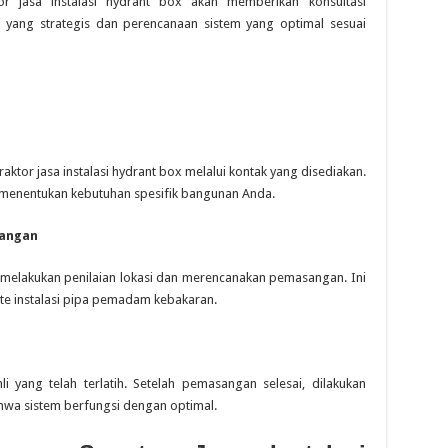
r jasa instalasi hydrant box akan memberikan konsultasi
i yang strategis dan perencanaan sistem yang optimal sesuai
tor jasa instalasi hydrant box melalui kontak yang disediakan.
uk menentukan kebutuhan spesifik bangunan Anda.
sangan
an melakukan penilaian lokasi dan merencanakan pemasangan. Ini
ute instalasi pipa pemadam kebakaran.
 yang telah terlatih. Setelah pemasangan selesai, dilakukan
wa sistem berfungsi dengan optimal.