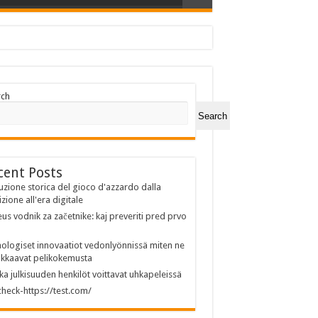
rch
Search
cent Posts
uzione storica del gioco d'azzardo dalla
izione all'era digitale
us vodnik za začetnike: kaj preveriti pred prvo
ologiset innovaatiot vedonlyönnissä miten ne
kkaavat pelikokemusta
ka julkisuuden henkilöt voittavat uhkapeleissä
heck-https://test.com/