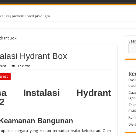
e: kaj preveriti pred prvo igro
ydrant Box
Sea
talasi Hydrant Box
rant
17 Views
Re
erest
Evol
trad
sa Instalasi Hydrant
Caze
igro
2
Tekn
muo
Kuin
k Keamanan Bangunan
cw-c
upakan negara yang rentan terhadap risiko kebakaran. Oleh